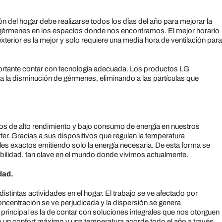
ón del hogar debe realizarse todos los días del año para mejorar la
ren gérmenes en los espacios donde nos encontramos. El mejor horario
exterior es la mejor y solo requiere una media hora de ventilación para
mportante contar con tecnología adecuada. Los productos LG
 a la disminución de gérmenes, eliminando a las partículas que
s de alto rendimiento y bajo consumo de energía en nuestros
er. Gracias a sus dispositivos que regulan la temperatura
es exactos emitiendo solo la energía necesaria. De esta forma se
ibilidad, tan clave en el mundo donde vivimos actualmente.
dad.
distintas actividades en el hogar. El trabajo se ve afectado por
concentración se ve perjudicada y la dispersión se genera
principal es la de contar con soluciones integrales que nos otorguen
o un confort máximo y una temperatura acorde todo el año a través