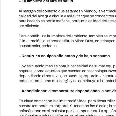
– La limpieza del aire es salud.
Al margen del contexto que estamos viviendo, la ventilaci
calidad del aire que circula y así evitar que se concent
para hacerlo es por la mañana, porque la calidad del aire 
ser eficiente.
Para contribuir a la limpieza del ambiente, también es i
Climatización, que poseen filtros Micro Dust, contribuyen
causan enfermedades.
– Recurrir a equipos eficientes y de bajo consumo.
Hoy es cuando más se nota la necesidad de sumar equipo
hogares, como aquellos que cuentan con tecnología Invert
dependiendo el contexto, se pueden proporcionar control
reduce el consumo de energía y se contribuye a la sosten
– Acondicionar la temperatura dependiendo la activi
Es clave contar con la climatización ideal para desarrollar 
nuestra temperatura corporal. Si tenemos frío o calor, la 
enfocándose en el malestar por la temperatura. La opción 
calefacción y refrigeración en un mismo sistema, logrand