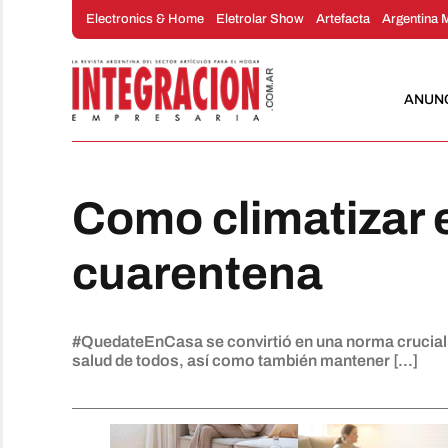
Saltar
Electronics & Home
Eletrolar Show
Artefacta
Argentina 
al
contenido
ANUN
Como climatizar e
cuarentena
#QuedateEnCasa se convirtió en una norma crucial q
salud de todos, así como también mantener [...]