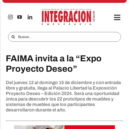
Saltar
al
contenido
Togg
Navi
Electro & Hogar
Buscar:
Empresas y Mercados
FAIMA invita a la “Expo
Audio & TV
Proyecto Deseo”
iTECNO
Del jueves 12 al domingo 15 de diciembre y con entrada
Celulares
libre y gratuita, llega al Palacio Libertad la Exposición
Proyecto Deseo – Edición 2024. Será una oportunidad
Informes Especiales
única para descubrir los 22 prototipos de muebles y
sistemas de muebles que los participantes
Anuncie
desarrollaron durante el año.
Contacto