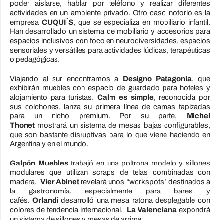
poder aislarse, hablar por teléfono y realizar diferentes
actividades en un ambiente privado. Otro caso notorio es la
empresa
CUQUI´S
, que se especializa en mobiliario infantil.
Han desarrollado un sistema de mobiliario y accesorios para
espacios inclusivos con foco en neurodiversidades, espacios
sensoriales y versátiles para actividades lúdicas, terapéuticas
o pedagógicas.
Viajando al sur encontramos a
Designo Patagonia
, que
exhibirán muebles con espacio de guardado para hoteles y
alojamiento para turistas.
Calm es simple
, reconocida por
sus colchones, lanza su primera línea de camas tapizadas
para un nicho premium. Por su parte,
Michel
Thonet
mostrará un sistema de mesas bajas configurables,
que son bastante disruptivas para lo que viene haciendo en
Argentina y en el mundo.
Galpón Muebles
trabajó en una poltrona modelo y sillones
modulares que utilizan scraps de telas combinadas con
madera.
Vier Abinet
revelará unos “workspots” destinados a
la gastronomía, especialmente para bares y
cafés.
Orlandi
desarrolló una mesa ratona desplegable con
colores de tendencia internacional.
La Valenciana
expondrá
un sistema de sillones y mesas de arrime.