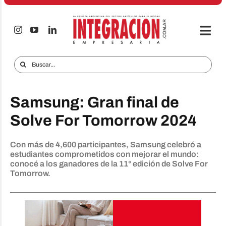
Saltar
al
contenido
Togg
Navi
Electro & Hogar
Buscar:
Empresas y Mercados
Samsung: Gran final de
Audio & TV
Solve For Tomorrow 2024
iTECNO
Con más de 4,600 participantes, Samsung celebró a
Celulares
estudiantes comprometidos con mejorar el mundo:
conocé a los ganadores de la 11° edición de Solve For
Informes Especiales
Tomorrow.
Anuncie
Contacto