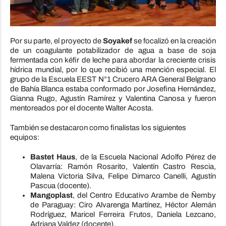
Por su parte, el proyecto de
Soyakef
se focalizó en la creación
de un coagulante potabilizador de agua a base de soja
fermentada con kéfir de leche para abordar la creciente crisis
hídrica mundial, por lo que recibió una mención especial. El
grupo de la Escuela EEST N°1 Crucero ARA General Belgrano
de Bahía Blanca estaba conformado por Josefina Hernández,
Gianna Rugo, Agustín Ramírez y Valentina Canosa y fueron
mentoreados por el docente Walter Acosta.
También se destacaron como finalistas los siguientes
equipos:
Bastet Haus
, de la Escuela Nacional Adolfo Pérez de
Olavarría: Ramón Rosarito, Valentín Castro Rescia,
Malena Victoria Silva, Felipe Dimarco Canelli, Agustín
Pascua (docente).
Mangoplast
, del Centro Educativo Arambe de Ñemby
de Paraguay: Ciro Alvarenga Martínez, Héctor Alemán
Rodríguez, Maricel Ferreira Frutos, Daniela Lezcano,
Adriana Valdez (docente).