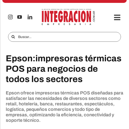
Saltar
al
contenido
Togg
Navi
Electro & Hogar
Buscar:
Empresas y Mercados
Epson:impresoras térmicas
Audio & TV
POS para negocios de
iTECNO
todos los sectores
Celulares
Epson ofrece impresoras térmicas POS diseñadas para
Informes Especiales
satisfacer las necesidades de diversos sectores como
retail, hotelería, banca, restaurantes, espectáculos,
Anuncie
logística, pequeños comercios y todo tipo de
empresas, optimizando la eficiencia, conectividad y
soporte técnico.
Contacto