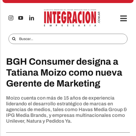
Saltar
al
contenido
Togg
Navi
Electro & Hogar
Buscar:
Empresas y Mercados
BGH Consumer designa a
Audio & TV
Tatiana Moizo como nueva
iTECNO
Gerente de Marketing
Celulares
Moizo cuenta con más de 15 años de experiencia
Informes Especiales
liderando el desarrollo estratégico de marcas en
agencias de medios, tales como Havas Media Group &
Anuncie
IPG Media Brands, y empresas multinacionales como
Unilever, Natura y Pedidos Ya.
Contacto