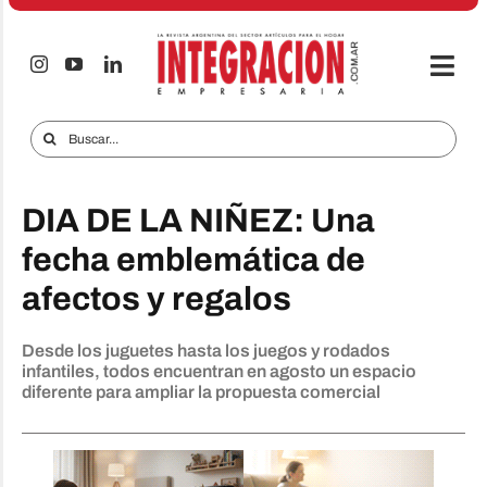
Saltar
al
contenido
Togg
Navi
Electro & Hogar
Buscar:
Empresas y Mercados
DIA DE LA NIÑEZ: Una
Audio & TV
fecha emblemática de
iTECNO
afectos y regalos
Celulares
Desde los juguetes hasta los juegos y rodados
Informes Especiales
infantiles, todos encuentran en agosto un espacio
diferente para ampliar la propuesta comercial
Anuncie
Contacto