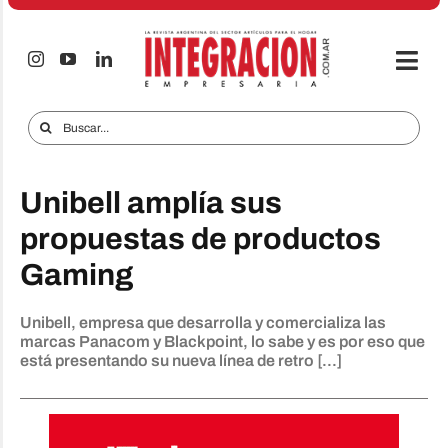
Saltar
al
contenido
Togg
Navi
Electro & Hogar
Buscar:
Empresas y Mercados
Unibell amplía sus
Audio & TV
propuestas de productos
iTECNO
Gaming
Celulares
Unibell, empresa que desarrolla y comercializa las
Informes Especiales
marcas Panacom y Blackpoint, lo sabe y es por eso que
está presentando su nueva línea de retro [...]
Anuncie
Contacto