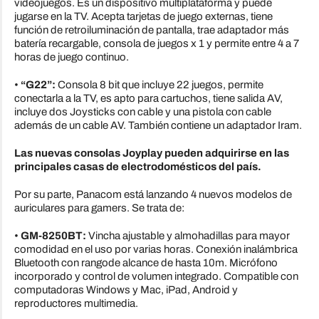
videojuegos. Es un dispositivo multiplataforma y puede
jugarse en la TV. Acepta tarjetas de juego externas, tiene
función de retroiluminación de pantalla, trae adaptador más
batería recargable, consola de juegos x 1 y permite entre 4 a 7
horas de juego continuo.
•
“G22”:
Consola 8 bit que incluye 22 juegos, permite
conectarla a la TV, es apto para cartuchos, tiene salida AV,
incluye dos Joysticks con cable y una pistola con cable
además de un cable AV. También contiene un adaptador Iram.
Las nuevas consolas Joyplay pueden adquirirse en las
principales casas de electrodomésticos del país.
Por su parte, Panacom está lanzando 4 nuevos modelos de
auriculares para gamers. Se trata de:
•
GM-8250BT:
Vincha ajustable y almohadillas para mayor
comodidad en el uso por varias horas. Conexión inalámbrica
Bluetooth con rangode alcance de hasta 10m. Micrófono
incorporado y control de volumen integrado. Compatible con
computadoras Windows y Mac, iPad, Android y
reproductores multimedia.