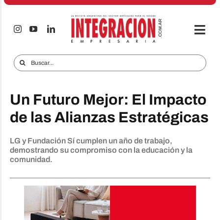
Saltar
al
contenido
Togg
Navi
Electro & Hogar
Buscar:
Empresas y Mercados
Un Futuro Mejor: El Impacto
Audio & TV
de las Alianzas Estratégicas
iTECNO
LG y Fundación Sí cumplen un año de trabajo,
Celulares
demostrando su compromiso con la educación y la
comunidad.
Informes Especiales
Anuncie
Contacto