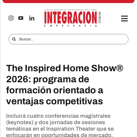
Saltar
al
contenido
Togg
Navi
Electro & Hogar
Buscar:
Empresas y Mercados
Audio & TV
The Inspired Home Show®
iTECNO
2026: programa de
formación orientado a
Celulares
ventajas competitivas
Informes Especiales
Anuncie
Incluirá cuatro conferencias magistrales
(keynotes) y dos jornadas de sesiones
temáticas en el Inspiration Theater que se
Contacto
enfocarán en oportunidades de mercado,