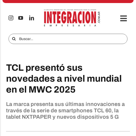
Saltar
al
contenido
Togg
Navi
Electro & Hogar
Buscar:
Empresas y Mercados
Audio & TV
TCL presentó sus
iTECNO
novedades a nivel mundial
en el MWC 2025
Celulares
Informes Especiales
La marca presenta sus últimas innovaciones a
través de la serie de smartphones TCL 60, la
Anuncie
tablet NXTPAPER y nuevos dispositivos 5 G
Contacto