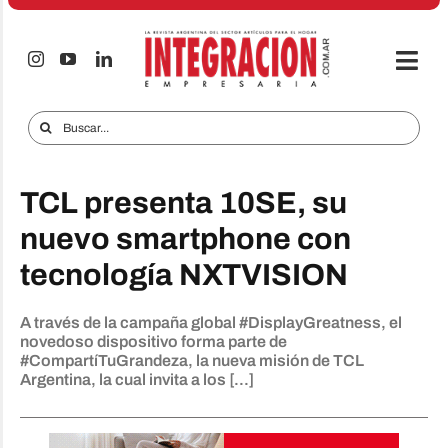
Saltar
al
contenido
Togg
Navi
Electro & Hogar
Buscar:
Empresas y Mercados
TCL presenta 10SE, su
Audio & TV
nuevo smartphone con
iTECNO
tecnología NXTVISION
Celulares
A través de la campaña global #DisplayGreatness, el
Informes Especiales
novedoso dispositivo forma parte de
#CompartíTuGrandeza, la nueva misión de TCL
Anuncie
Argentina, la cual invita a los [...]
Contacto