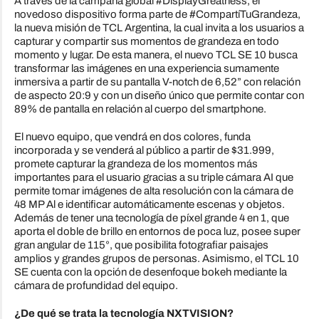
A través de la campaña global #DisplayGreatness, el
novedoso dispositivo forma parte de #CompartíTuGrandeza,
la nueva misión de TCL Argentina, la cual invita a los usuarios a
capturar y compartir sus momentos de grandeza en todo
momento y lugar. De esta manera, el nuevo TCL SE 10 busca
transformar las imágenes en una experiencia sumamente
inmersiva a partir de su pantalla V-notch de 6,52” con relación
de aspecto 20:9 y con un diseño único que permite contar con
89% de pantalla en relación al cuerpo del smartphone.
El nuevo equipo, que vendrá en dos colores, funda
incorporada y se venderá al público a partir de $31.999,
promete capturar la grandeza de los momentos más
importantes para el usuario gracias a su triple cámara AI que
permite tomar imágenes de alta resolución con la cámara de
48 MP Al e identificar automáticamente escenas y objetos.
Además de tener una tecnología de píxel grande 4 en 1, que
aporta el doble de brillo en entornos de poca luz, posee super
gran angular de 115°, que posibilita fotografiar paisajes
amplios y grandes grupos de personas. Asimismo, el TCL 10
SE cuenta con la opción de desenfoque bokeh mediante la
cámara de profundidad del equipo.
¿De qué se trata la tecnología NXTVISION?