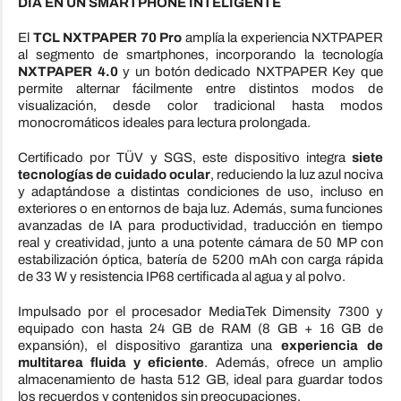
DÍA EN UN SMARTPHONE INTELIGENTE
El
TCL NXTPAPER 70 Pro
amplía la experiencia NXTPAPER
al segmento de smartphones, incorporando la tecnología
NXTPAPER 4.0
y un botón dedicado NXTPAPER Key que
permite alternar fácilmente entre distintos modos de
visualización, desde color tradicional hasta modos
monocromáticos ideales para lectura prolongada.
Certificado por TÜV y SGS, este dispositivo integra
siete
tecnologías de cuidado ocular
, reduciendo la luz azul nociva
y adaptándose a distintas condiciones de uso, incluso en
exteriores o en entornos de baja luz. Además, suma funciones
avanzadas de IA para productividad, traducción en tiempo
real y creatividad, junto a una potente cámara de 50 MP con
estabilización óptica, batería de 5200 mAh con carga rápida
de 33 W y resistencia IP68 certificada al agua y al polvo.
Impulsado por el procesador MediaTek Dimensity 7300 y
equipado con hasta 24 GB de RAM (8 GB + 16 GB de
expansión), el dispositivo garantiza una
experiencia de
multitarea fluida y eficiente
. Además, ofrece un amplio
almacenamiento de hasta 512 GB, ideal para guardar todos
los recuerdos y contenidos sin preocupaciones.