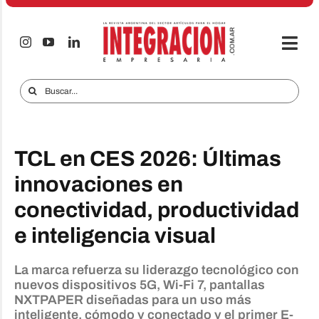
Saltar
al
contenido
Togg
Navi
Electro & Hogar
Buscar:
Empresas y Mercados
Audio & TV
TCL en CES 2026: Últimas
iTECNO
innovaciones en
conectividad, productividad
Celulares
e inteligencia visual
Informes Especiales
Anuncie
La marca refuerza su liderazgo tecnológico con
nuevos dispositivos 5G, Wi-Fi 7, pantallas
NXTPAPER diseñadas para un uso más
Contacto
inteligente, cómodo y conectado y el primer E-