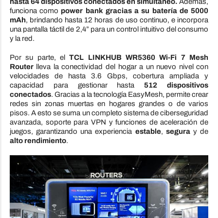
hasta 64 dispositivos conectados en simultáneo.
Además,
funciona como
power bank gracias a su batería de 5000
mAh
, brindando hasta 12 horas de uso continuo, e incorpora
una pantalla táctil de 2,4” para un control intuitivo del consumo
y la red.
Por su parte, el
TCL LINKHUB WR5360 Wi-Fi 7 Mesh
Router
lleva la conectividad del hogar a un nuevo nivel con
velocidades de hasta 3.6 Gbps, cobertura ampliada y
capacidad para gestionar hasta
512 dispositivos
conectados
. Gracias a la tecnología EasyMesh, permite crear
redes sin zonas muertas en hogares grandes o de varios
pisos. A esto se suma un completo sistema de ciberseguridad
avanzada, soporte para VPN y funciones de aceleración de
juegos, garantizando una experiencia
estable
,
segura
y de
alto rendimiento
.