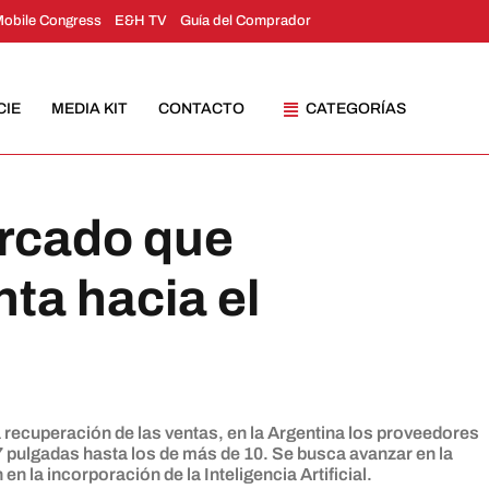
Mobile Congress
E&H TV
Guía del Comprador
CIE
MEDIA KIT
CONTACTO
CATEGORÍAS
rcado que
ta hacia el
recuperación de las ventas, en la Argentina los proveedores
 pulgadas hasta los de más de 10. Se busca avanzar en la
en la incorporación de la Inteligencia Artificial.