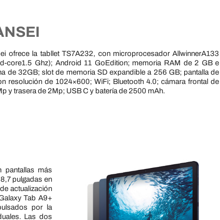
ANSEI
ei ofrece la tabllet TS7A232, con microprocesador AllwinnerA133
d-core1.5 Ghz); Android 11 GoEdition; memoria RAM de 2 GB e
rna de 32GB; slot de memoria SD expandible a 256 GB; pantalla de
on resolución de 1024×600; WiFi; Bluetooth 4.0; cámara frontal de
Mp y trasera de 2Mp; USB C y batería de 2500 mAh.
n pantallas más
 8,7 pulgadas en
de actualización
 Galaxy Tab A9+
ulsados por la
duales. Las dos