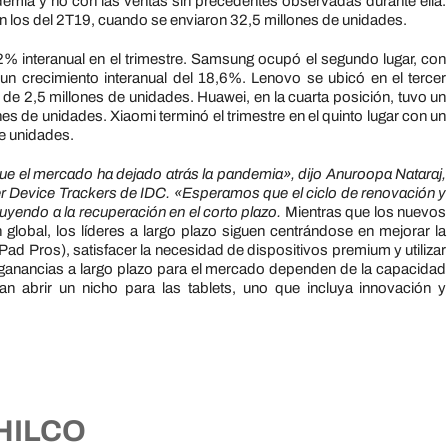
demia y no con las ventas sin precedentes observadas durante ella.
 los del 2T19, cuando se enviaron 32,5 millones de unidades.
2% interanual en el trimestre. Samsung ocupó el segundo lugar, con
un crecimiento interanual del 18,6%. Lenovo se ubicó en el tercer
 de 2,5 millones de unidades. Huawei, en la cuarta posición, tuvo un
es de unidades. Xiaomi terminó el trimestre en el quinto lugar con un
de unidades.
ue el mercado ha dejado atrás la pandemia», dijo Anuroopa Nataraj,
er Device Trackers de IDC. «Esperamos que el ciclo de renovación y
uyendo a la recuperación en el corto plazo.
Mientras que los nuevos
global, los líderes a largo plazo siguen centrándose en mejorar la
ad Pros), satisfacer la necesidad de dispositivos premium y utilizar
 ganancias a largo plazo para el mercado dependen de la capacidad
n abrir un nicho para las tablets, uno que incluya innovación y
HILCO