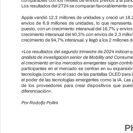
comparables con los niveles de envíos previos a la pan
Los resultados del 2T24 se comparan favorablemente con
Apple vendió 12,3 millones de unidades y creció un 18,
envíos de 6,9 millones de unidades, lo que representa 
puesto, con un crecimiento interanual del 16,7% y envíos
crecimiento interanual del 40,3% con envíos de 2,3 millon
crecimiento de 94,7% interanual, y llegó a los 2 millones 
«Los resultados del segundo trimestre de 2024 indican q
analista de investigación senior de Mobility and Consum
el crecimiento en los mercados emergentes sigan contrib
participantes en el mercado se centran en su expansión 
tecnología (como en el caso de las pantallas OLED para iP
el poder de las tecnologías emergentes como la IA. Las
de los proveedores para crear dispositivos que pueda
diferenciación».
Por Rodolfo Pollini
P