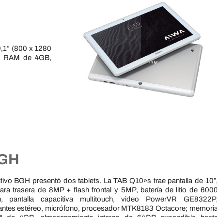
0,1” (800 x 1280
ia RAM de 4GB,
GH
tivo BGH presentó dos tablets. La TAB Q10»s trae pantalla de 10”
ra trasera de 8MP + flash frontal y 5MP, batería de litio de 600
, pantalla capacitiva multitouch, video PowerVR GE8322P
antes estéreo, micrófono, procesador MTK8183 Octacore; memori