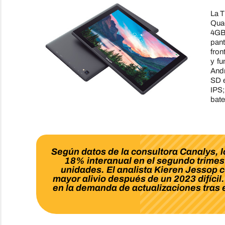
La T
Qua
4GB
pant
fron
y f
Andr
SD e
IPS;
bate
Según datos de la consultora Canalys, 
18% interanual en el segundo trimes
unidades. El analista Kieren Jessop c
mayor alivio después de un 2023 difíci
en la demanda de actualizaciones tras 