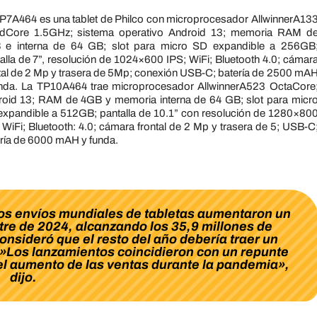
P7A464 es una tablet de Philco con microprocesador AllwinnerA13
dCore 1.5GHz; sistema operativo Android 13; memoria RAM d
 e interna de 64 GB; slot para micro SD expandible a 256GB
alla de 7”, resolución de 1024×600 IPS; WiFi; Bluetooth 4.0; cámar
tal de 2 Mp y trasera de 5Mp; conexión USB-C; batería de 2500 mA
unda. La TP10A464 trae microprocesador AllwinnerA523 OctaCore
oid 13; RAM de 4GB y memoria interna de 64 GB; slot para micr
xpandible a 512GB; pantalla de 10.1” con resolución de 1280×80
 WiFi; Bluetooth: 4.0; cámara frontal de 2 Mp y trasera de 5; USB-C
ría de 6000 mAH y funda.
los envíos mundiales de tabletas aumentaron un
tre de 2024, alcanzando los 35,9 millones de
onsideró que el resto del año debería traer un
l.»Los lanzamientos coincidieron con un repunte
el aumento de las ventas durante la pandemia»,
dijo.