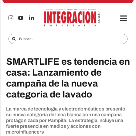
Saltar
al
contenido
Togg
Navi
Electro & Hogar
Buscar:
Empresas y Mercados
SMARTLIFE es tendencia en
Audio & TV
casa: Lanzamiento de
iTECNO
campaña de la nueva
Celulares
categoría de lavado
Informes Especiales
La marca de tecnología y electrodomésticos presentó
Anuncie
su nueva categoría de línea blanca con una campaña
protagonizada por Pampita. La estrategia incluye una
fuerte presencia en medios y acciones con
Contacto
microinfluencers