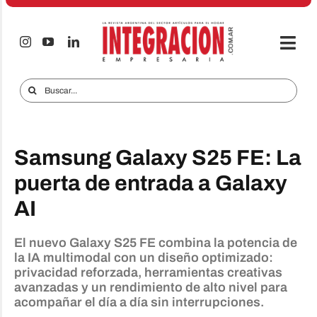
Saltar
al
contenido
Togg
Navi
Electro & Hogar
Buscar:
Empresas y Mercados
Audio & TV
Samsung Galaxy S25 FE: La
iTECNO
puerta de entrada a Galaxy
AI
Celulares
Informes Especiales
El nuevo Galaxy S25 FE combina la potencia de
la IA multimodal con un diseño optimizado:
Anuncie
privacidad reforzada, herramientas creativas
avanzadas y un rendimiento de alto nivel para
Contacto
acompañar el día a día sin interrupciones.