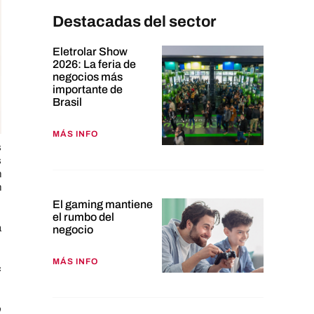
Destacadas del sector
Eletrolar Show
2026: La feria de
negocios más
importante de
Brasil
MÁS INFO
s
s
n
n
El gaming mantiene
el rumbo del
a
negocio
MÁS INFO
c
o