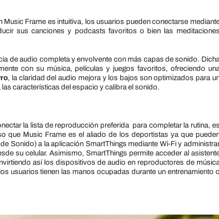
 Music Frame es intuitiva, los usuarios pueden conectarse mediant
ducir sus canciones y podcasts favoritos o bien las meditacione
cia de audio completa y envolvente con más capas de sonido. Dich
mente con su música, películas y juegos favoritos, ofreciendo un
Pro
, la claridad del audio mejora y los bajos son optimizados para u
las características del espacio y calibra el sonido.
ctar la lista de reproducción preferida para completar la rutina, e
eso que Music Frame es el aliado de los deportistas ya que puede
de Sonido) a la aplicación SmartThings mediante Wi-Fi y administra
esde su celular. Asimismo, SmartThings permite acceder al asistent
virtiendo así los dispositivos de audio en reproductores de músic
 los usuarios tienen las manos ocupadas durante un entrenamiento 