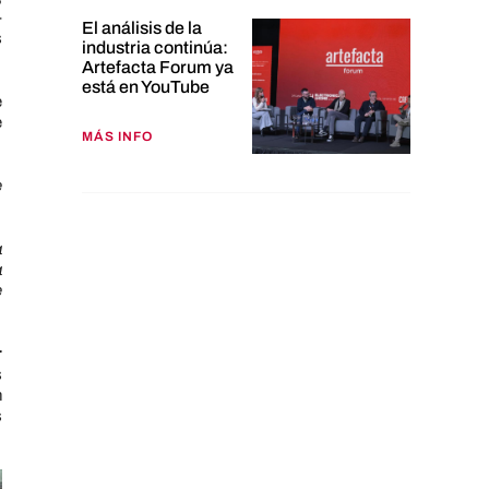
-
El análisis de la
s
industria continúa:
Artefacta Forum ya
está en YouTube
e
e
MÁS INFO
e
a
a
e
r
s
n
s