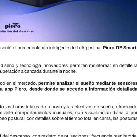
esentó el primer colchón inteligente de la Argentina,
Piero DF Smart
 diseño y tecnología innovadores permiten monitorear en detalle l
ecuperación alcanzada durante la noche.
ico en el mercado,
permite analizar el sueño mediante sensore
 la app Piero, desde donde se accede a información detallad
do las horas totales de reposo y las efectivas de sueño, ofreciend
 ante comportamientos inusuales, con visualización diaria o po
 postural, con detalles sobre el tiempo total en cama, las postura
d del descanso, con registro de pulsaciones, frecuencia respiratoria