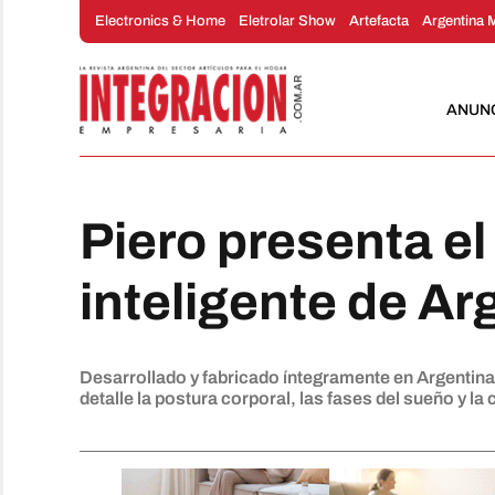
Saltar
Electronics & Home
Eletrolar Show
Artefacta
Argentina 
al
contenido
ANUN
Piero presenta el
inteligente de Ar
Desarrollado y fabricado íntegramente en Argentina
detalle la postura corporal, las fases del sueño y l