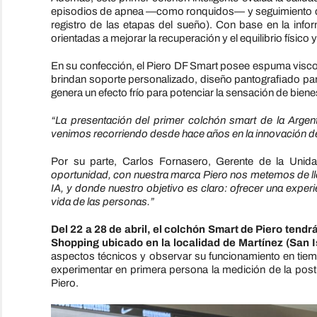
episodios de apnea —como ronquidos— y seguimiento de
registro de las etapas del sueño). Con base en la inf
orientadas a mejorar la recuperación y el equilibrio físico 
En su confección, el Piero DF Smart posee espuma viscoe
brindan soporte personalizado, diseño pantografiado para
genera un efecto frío para potenciar la sensación de bienes
“La presentación del primer colchón smart de la Arge
venimos recorriendo desde hace años en la innovación 
Por su parte, Carlos Fornasero, Gerente de la Unid
oportunidad, con nuestra marca Piero nos metemos de lle
IA, y donde nuestro objetivo es claro: ofrecer una exper
vida de las personas.”
Del 22 a 28 de abril, el colchón Smart de Piero tendr
Shopping ubicado en la localidad de Martínez (San I
aspectos técnicos y observar su funcionamiento en tiemp
experimentar en primera persona la medición de la pos
Piero.