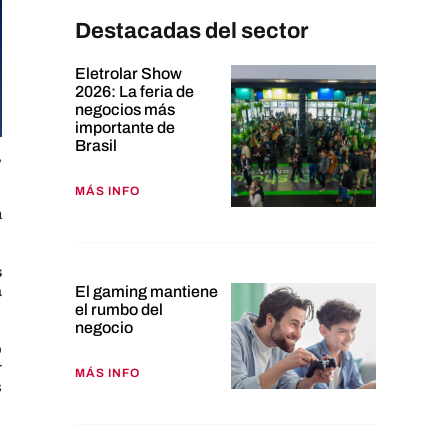
Destacadas del sector
Eletrolar Show
2026: La feria de
negocios más
importante de
Brasil
,
MÁS INFO
a
s
a
El gaming mantiene
el rumbo del
negocio
o
r
MÁS INFO
s
,