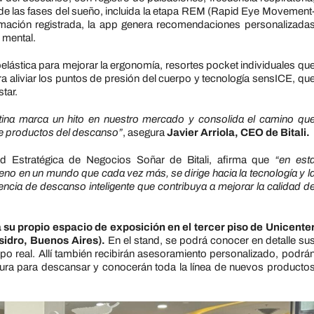
 las fases del sueño, incluida la etapa REM (Rapid Eye Movement
ormación registrada, la app genera recomendaciones personalizada
y mental.
lástica para mejorar la ergonomía, resortes pocket individuales qu
 aliviar los puntos de presión del cuerpo y tecnología sensICE, qu
tar.
ntina marca un hito en nuestro mercado y consolida el camino qu
de productos del descanso”
, asegura
Javier Arriola, CEO de Bitali.
ad Estratégica de Negocios Soñar de Bitali, afirma que
“en est
no en un mundo que cada vez más, se dirige hacia la tecnología y l
iencia de descanso inteligente que contribuya a mejorar la calidad d
á su propio espacio de exposición en el tercer piso de Unicente
sidro, Buenos Aires).
En el stand, se podrá conocer en detalle su
o real. Allí también recibirán asesoramiento personalizado, podrá
tura para descansar y conocerán toda la línea de nuevos producto