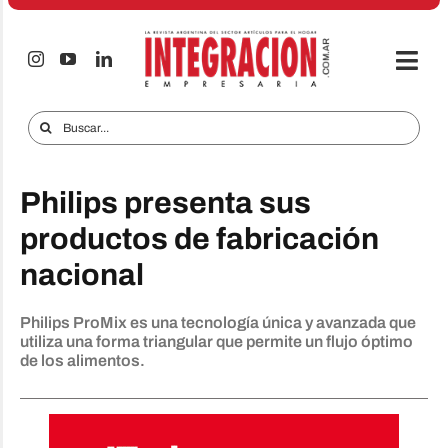
Saltar
al
contenido
Togg
Navi
Electro & Hogar
Buscar:
Empresas y Mercados
Philips presenta sus
Audio & TV
productos de fabricación
iTECNO
nacional
Celulares
Philips ProMix es una tecnología única y avanzada que
Informes Especiales
utiliza una forma triangular que permite un flujo óptimo
de los alimentos.
Anuncie
Contacto