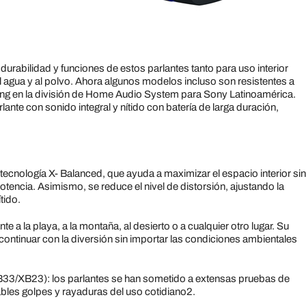
rabilidad y funciones de estos parlantes tanto para uso interior
 agua y al polvo. Ahora algunos modelos incluso son resistentes a
ting en la división de Home Audio System para Sony Latinoamérica.
lante con sonido integral y nítido con batería de larga duración,
tecnología X- Balanced, que ayuda a maximizar el espacio interior sin
tencia. Asimismo, se reduce el nivel de distorsión, ajustando la
tido.
ante a la playa, a la montaña, al desierto o a cualquier otro lugar. Su
rá continuar con la diversión sin importar las condiciones ambientales
XB33/XB23): los parlantes se han sometido a extensas pruebas de
tables golpes y rayaduras del uso cotidiano2.