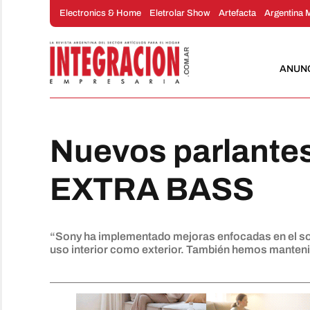
Saltar
Electronics & Home
Eletrolar Show
Artefacta
Argentina 
al
contenido
ANUN
Nuevos parlante
EXTRA BASS
“Sony ha implementado mejoras enfocadas en el soni
uso interior como exterior. También hemos mantenido