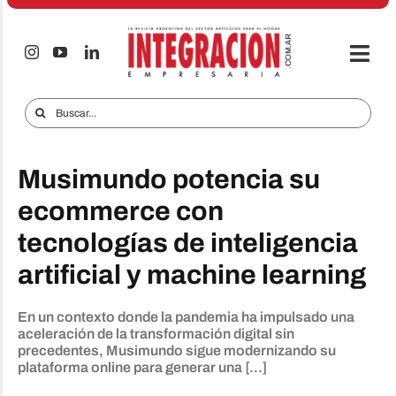
Saltar
al
contenido
Togg
Navi
Electro & Hogar
Buscar:
Empresas y Mercados
Musimundo potencia su
Audio & TV
ecommerce con
iTECNO
tecnologías de inteligencia
Celulares
artificial y machine learning
Informes Especiales
En un contexto donde la pandemia ha impulsado una
Anuncie
aceleración de la transformación digital sin
precedentes, Musimundo sigue modernizando su
plataforma online para generar una [...]
Contacto