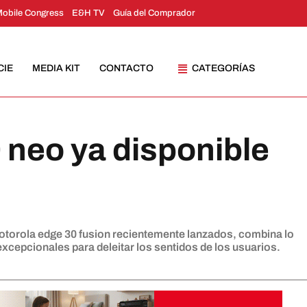
Mobile Congress
E&H TV
Guía del Comprador
CIE
MEDIA KIT
CONTACTO
CATEGORÍAS
 neo ya disponible
 motorola edge 30 fusion recientemente lanzados, combina lo
excepcionales para deleitar los sentidos de los usuarios.