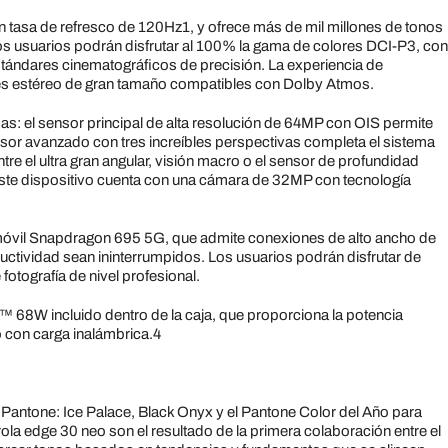
on tasa de refresco de 120Hz1, y ofrece más de mil millones de tonos
os usuarios podrán disfrutar al 100% la gama de colores DCI-P3, con
stándares cinematográficos de precisión. La experiencia de
es estéreo de gran tamaño compatibles con Dolby Atmos.
: el sensor principal de alta resolución de 64MP con OIS permite
sensor avanzado con tres increíbles perspectivas completa el sistema
re el ultra gran angular, visión macro o el sensor de profundidad
este dispositivo cuenta con una cámara de 32MP con tecnología
 móvil Snapdragon 695 5G, que admite conexiones de alto ancho de
ductividad sean ininterrumpidos. Los usuarios podrán disfrutar de
fotografía de nivel profesional.
68W incluido dentro de la caja, que proporciona la potencia
o con carga inalámbrica.4
s Pantone: Ice Palace, Black Onyx y el Pantone Color del Año para
la edge 30 neo son el resultado de la primera colaboración entre el