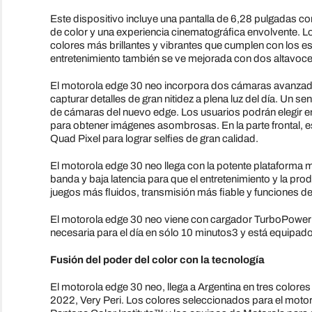
Este dispositivo incluye una pantalla de 6,28 pulgadas c
de color y una experiencia cinematográfica envolvente. L
colores más brillantes y vibrantes que cumplen con los e
entretenimiento también se ve mejorada con dos altavoc
El motorola edge 30 neo incorpora dos cámaras avanzadas
capturar detalles de gran nitidez a plena luz del día. Un 
de cámaras del nuevo edge. Los usuarios podrán elegir ent
para obtener imágenes asombrosas. En la parte frontal, 
Quad Pixel para lograr selfies de gran calidad.
El motorola edge 30 neo llega con la potente plataforma
banda y baja latencia para que el entretenimiento y la pro
juegos más fluidos, transmisión más fiable y funciones de 
El motorola edge 30 neo viene con cargador TurboPower™ 
necesaria para el día en sólo 10 minutos3 y está equipad
Fusión del poder del color con la tecnología
El motorola edge 30 neo, llega a Argentina en tres colore
2022, Very Peri. Los colores seleccionados para el motoro