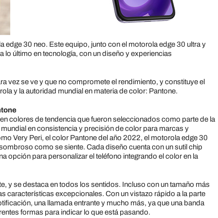
a edge 30 neo. Este equipo, junto con el motorola edge 30 ultra y
lo último en tecnología, con un diseño y experiencias
a vez se ve y que no compromete el rendimiento, y constituye el
rola y la autoridad mundial en materia de color: Pantone.
ntone
r en colores de tendencia que fueron seleccionados como parte de la
r mundial en consistencia y precisión de color para marcas y
o Very Peri, el color Pantone del año 2022, el motorola edge 30
sombroso como se siente. Cada diseño cuenta con un sutil chip
na opción para personalizar el teléfono integrando el color en la
nte, y se destaca en todos los sentidos. Incluso con un tamaño más
 las características excepcionales. Con un vistazo rápido a la parte
notificación, una llamada entrante y mucho más, ya que una banda
rentes formas para indicar lo que está pasando.