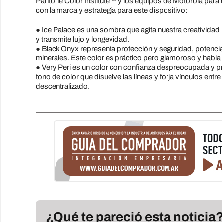
Pantone Color Institute™ y los equipos de Motorola para
con la marca y estrategia para este dispositivo:
● Ice Palace es una sombra que agita nuestra creatividad pa
y transmite lujo y longevidad.
● Black Onyx representa protección y seguridad, potencia
minerales. Este color es práctico pero glamoroso y habla 
● Very Peri es un color con confianza despreocupada y pr
tono de color que disuelve las líneas y forja vínculos en
descentralizado.
¿Qué te pareció esta noticia