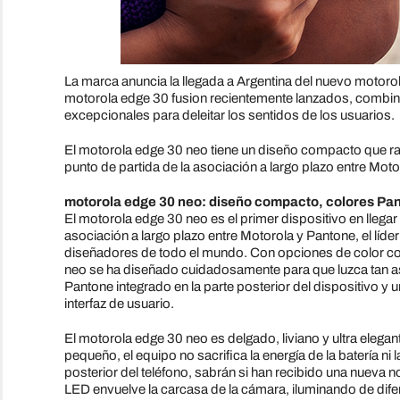
La marca anuncia la llegada a Argentina del nuevo motorol
motorola edge 30 fusion recientemente lanzados, combina 
excepcionales para deleitar los sentidos de los usuarios.
El motorola edge 30 neo tiene un diseño compacto que rar
punto de partida de la asociación a largo plazo entre Moto
motorola edge 30 neo: diseño compacto, colores Pa
El motorola edge 30 neo es el primer dispositivo en llega
asociación a largo plazo entre Motorola y Pantone, el líde
diseñadores de todo el mundo. Con opciones de color com
neo se ha diseñado cuidadosamente para que luzca tan a
Pantone integrado en la parte posterior del dispositivo y u
interfaz de usuario.
El motorola edge 30 neo es delgado, liviano y ultra elega
pequeño, el equipo no sacrifica la energía de la batería ni
posterior del teléfono, sabrán si han recibido una nueva 
LED envuelve la carcasa de la cámara, iluminando de dife