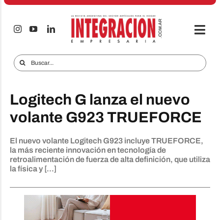
Saltar
al
contenido
Togg
Navi
Electro & Hogar
Buscar:
Empresas y Mercados
Logitech G lanza el nuevo
Audio & TV
volante G923 TRUEFORCE
iTECNO
El nuevo volante Logitech G923 incluye TRUEFORCE,
Celulares
la más reciente innovación en tecnología de
retroalimentación de fuerza de alta definición, que utiliza
Informes Especiales
la física y [...]
Anuncie
Contacto