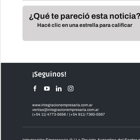
¿Qué te pareció esta noticia
Hacé clic en una estrella para calificar
¡Seguinos!
www.integracionempresaria.com.ar
ventas@integracionempresaria.com.ar
(+54 11) 4773-5656 / (+54 911) 7360-5567