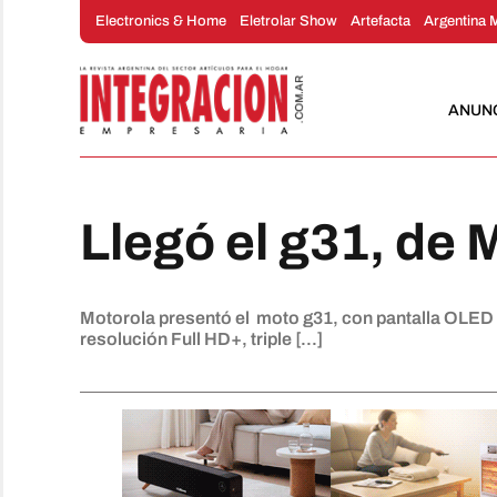
Saltar
Electronics & Home
Eletrolar Show
Artefacta
Argentina 
al
contenido
ANUN
Llegó el g31, de 
Motorola presentó el moto g31, con pantalla OLED F
resolución Full HD+, triple [...]