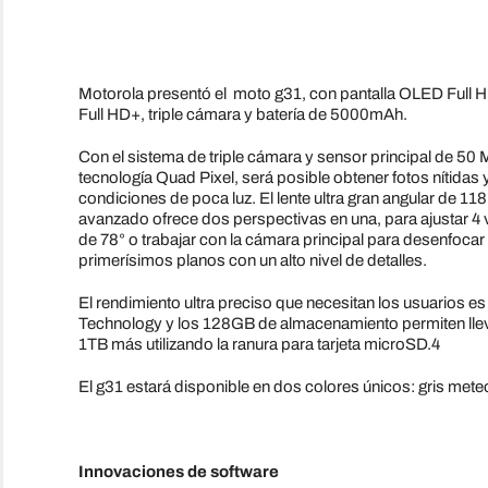
Motorola presentó el moto g31, con pantalla OLED Full HD
Full HD+, triple cámara y batería de 5000mAh.
Con el sistema de triple cámara y sensor principal de 50 
tecnología Quad Pixel, será posible obtener fotos nítidas 
condiciones de poca luz. El lente ultra gran angular de 11
avanzado ofrece dos perspectivas en una, para ajustar 4
de 78° o trabajar con la cámara principal para desenfoca
primerísimos planos con un alto nivel de detalles.
El rendimiento ultra preciso que necesitan los usuarios 
Technology y los 128GB de almacenamiento permiten llevar
1TB más utilizando la ranura para tarjeta microSD.4
El g31 estará disponible en dos colores únicos: gris meteo
Innovaciones de software