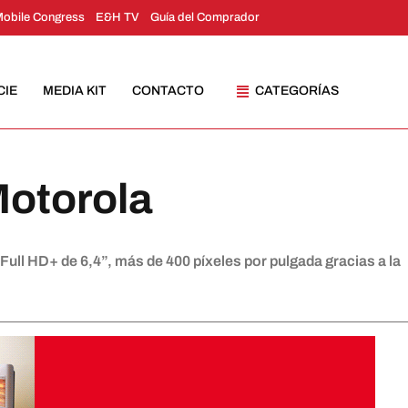
Mobile Congress
E&H TV
Guía del Comprador
CIE
MEDIA KIT
CONTACTO
CATEGORÍAS
Motorola
ull HD+ de 6,4”, más de 400 píxeles por pulgada gracias a la