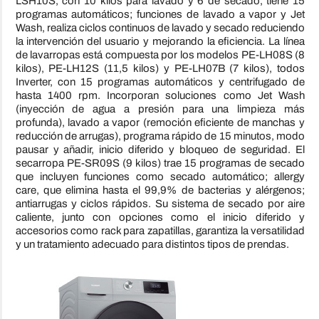
LSH10S, con 10 kilos para lavado y 6 de secado, tiene 15
programas automáticos; funciones de lavado a vapor y Jet
Wash, realiza ciclos continuos de lavado y secado reduciendo
la intervención del usuario y mejorando la eficiencia. La línea
de lavarropas está compuesta por los modelos PE-LH08S (8
kilos), PE-LH12S (11,5 kilos) y PE-LH07B (7 kilos), todos
Inverter, con 15 programas automáticos y centrifugado de
hasta 1400 rpm. Incorporan soluciones como Jet Wash
(inyección de agua a presión para una limpieza más
profunda), lavado a vapor (remoción eficiente de manchas y
reducción de arrugas), programa rápido de 15 minutos, modo
pausar y añadir, inicio diferido y bloqueo de seguridad. El
secarropa PE-SR09S (9 kilos) trae 15 programas de secado
que incluyen funciones como secado automático; allergy
care, que elimina hasta el 99,9% de bacterias y alérgenos;
antiarrugas y ciclos rápidos. Su sistema de secado por aire
caliente, junto con opciones como el inicio diferido y
accesorios como rack para zapatillas, garantiza la versatilidad
y un tratamiento adecuado para distintos tipos de prendas.