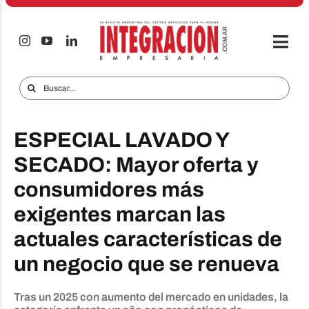
Saltar
al
contenido
Togg
Navi
Electro & Hogar
Buscar:
Empresas y Mercados
ESPECIAL LAVADO Y
Audio & TV
SECADO: Mayor oferta y
iTECNO
consumidores más
Celulares
exigentes marcan las
Informes Especiales
actuales características de
un negocio que se renueva
Anuncie
Contacto
Tras un 2025 con aumento del mercado en unidades, la