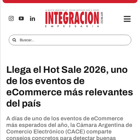
Saltar
al
contenido
Togg
Navi
Electro & Hogar
Buscar:
Empresas y Mercados
Audio & TV
Llega el Hot Sale 2026, uno
iTECNO
de los eventos de
eCommerce más relevantes
Celulares
del país
Informes Especiales
Anuncie
A días de uno de los eventos de eCommerce
más esperados del año, la Cámara Argentina de
Comercio Electrónico (CACE) comparte
Contacto
consejos concretos para detectar buenas