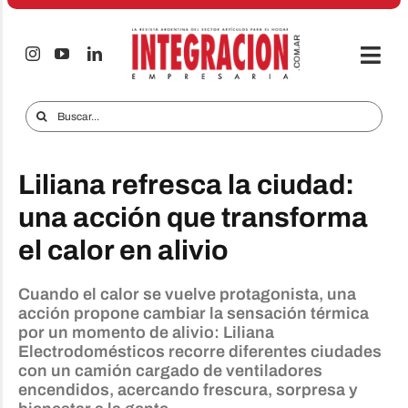
Saltar
al
contenido
Togg
Navi
Electro & Hogar
Buscar:
Empresas y Mercados
Liliana refresca la ciudad:
Audio & TV
una acción que transforma
iTECNO
el calor en alivio
Celulares
Cuando el calor se vuelve protagonista, una
Informes Especiales
acción propone cambiar la sensación térmica
por un momento de alivio: Liliana
Anuncie
Electrodomésticos recorre diferentes ciudades
con un camión cargado de ventiladores
Contacto
encendidos, acercando frescura, sorpresa y