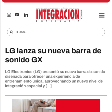
Saltar
al
contenido
Togg
Navi
Electro & Hogar
Buscar:
Empresas y Mercados
LG lanza su nueva barra de
Audio & TV
sonido GX
iTECNO
LG Electronics (LG) presentó su nueva barra de sonido
Celulares
diseñada para ofrecer una experiencia de
entrenamiento única, aprovechando un nuevo nivel de
Informes Especiales
integración espacial y [...]
Anuncie
Contacto