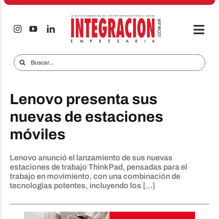
Saltar
al
contenido
Togg
Navi
Electro & Hogar
Buscar:
Empresas y Mercados
Lenovo presenta sus
Audio & TV
nuevas de estaciones
iTECNO
móviles
Celulares
Lenovo anunció el lanzamiento de sus nuevas
Informes Especiales
estaciones de trabajo ThinkPad, pensadas para el
trabajo en movimiento, con una combinación de
Anuncie
tecnologías potentes, incluyendo los [...]
Contacto