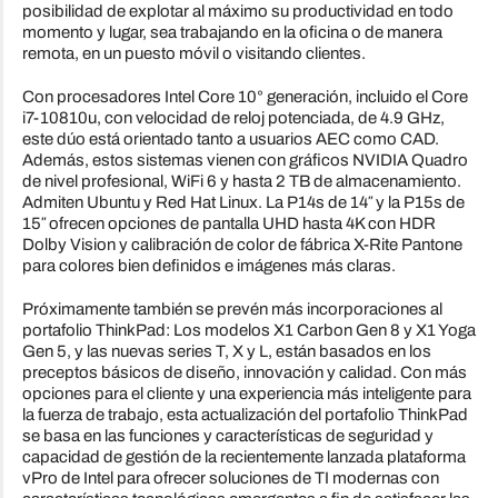
posibilidad de explotar al máximo su productividad en todo
momento y lugar, sea trabajando en la oficina o de manera
remota, en un puesto móvil o visitando clientes.
Con procesadores Intel Core 10° generación, incluido el Core
i7-10810u, con velocidad de reloj potenciada, de 4.9 GHz,
este dúo está orientado tanto a usuarios AEC como CAD.
Además, estos sistemas vienen con gráficos NVIDIA Quadro
de nivel profesional, WiFi 6 y hasta 2 TB de almacenamiento.
Admiten Ubuntu y Red Hat Linux. La P14s de 14″ y la P15s de
15″ ofrecen opciones de pantalla UHD hasta 4K con HDR
Dolby Vision y calibración de color de fábrica X-Rite Pantone
para colores bien definidos e imágenes más claras.
Próximamente también se prevén más incorporaciones al
portafolio ThinkPad: Los modelos X1 Carbon Gen 8 y X1 Yoga
Gen 5, y las nuevas series T, X y L, están basados en los
preceptos básicos de diseño, innovación y calidad. Con más
opciones para el cliente y una experiencia más inteligente para
la fuerza de trabajo, esta actualización del portafolio ThinkPad
se basa en las funciones y características de seguridad y
capacidad de gestión de la recientemente lanzada plataforma
vPro de Intel para ofrecer soluciones de TI modernas con