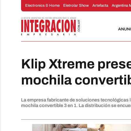
Saltar
Electronics & Home
Eletrolar Show
Artefacta
Argentina 
al
contenido
ANUN
Klip Xtreme pres
mochila convert
La empresa fabricante de soluciones tecnológicas li
mochila convertible 3 en 1. La distribución se encuent