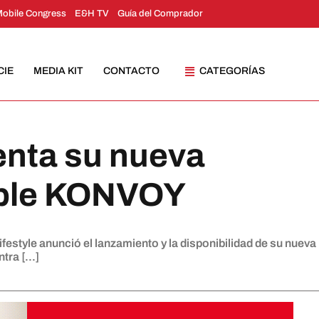
Mobile Congress
E&H TV
Guía del Comprador
CIE
MEDIA KIT
CONTACTO
CATEGORÍAS
enta su nueva
ible KONVOY
festyle anunció el lanzamiento y la disponibilidad de su nueva
ra [...]