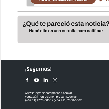
¿Qué te pareció esta noticia
Hacé clic en una estrella para calificar
¡Seguinos!
www.integracionempresaria.com.ar
ventas@integracionempresaria.com.ar
(+54 11) 4773-5656 / (+54 911) 7360-5567