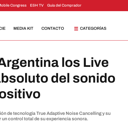
Mobile Congress
E&H TV
Guía del Comprador
CIE
MEDIA KIT
CONTACTO
CATEGORÍAS
Argentina los Live
absoluto del sonido
ositivo
ión de tecnología True Adaptive Noise Cancelling y su
 un control total de su experiencia sonora.