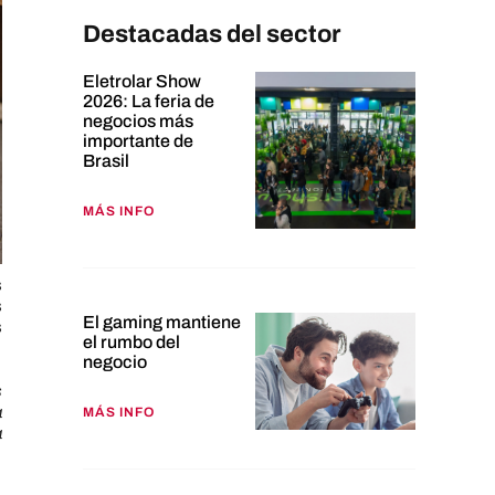
Destacadas del sector
Eletrolar Show
2026: La feria de
negocios más
importante de
Brasil
MÁS INFO
s
s
El gaming mantiene
s
el rumbo del
negocio
s
a
MÁS INFO
a