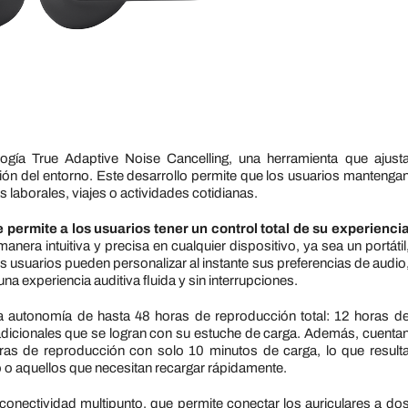
logía True Adaptive Noise Cancelling, una herramienta que ajust
ión del entorno. Este desarrollo permite que los usuarios mantenga
 laborales, viajes o actividades cotidianas.
 permite a los usuarios tener un control total de su experienci
anera intuitiva y precisa en cualquier dispositivo, ya sea un portátil
los usuarios pueden personalizar al instante sus preferencias de audio
a experiencia auditiva fluida y sin interrupciones.
na autonomía de hasta 48 horas de reproducción total: 12 horas d
adicionales que se logran con su estuche de carga. Además, cuenta
ras de reproducción con solo 10 minutos de carga, lo que result
 o aquellos que necesitan recargar rápidamente.
onectividad multipunto, que permite conectar los auriculares a do