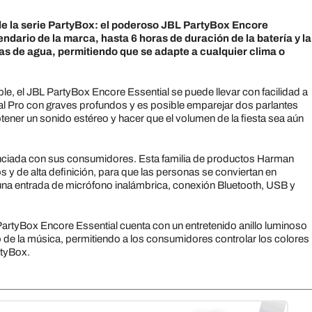
de la serie PartyBox: el poderoso JBL PartyBox Encore
gendario de la marca, hasta 6 horas de duración de la batería y la
ras de agua, permitiendo que se adapte a cualquier clima o
e, el JBL PartyBox Encore Essential se puede llevar con facilidad a
inal Pro con graves profundos y es posible emparejar dos parlantes
tener un sonido estéreo y hacer que el volumen de la fiesta sea aún
enciada con sus consumidores. Esta familia de productos Harman
 y de alta definición, para que las personas se conviertan en
e una entrada de micrófono inalámbrica, conexión Bluetooth, USB y
PartyBox Encore Essential cuenta con un entretenido anillo luminoso
o de la música, permitiendo a los consumidores controlar los colores
rtyBox.