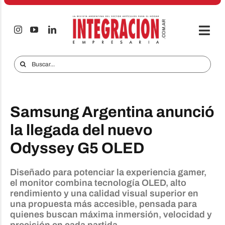
Saltar
al
contenido
Togg
Navi
Electro & Hogar
Buscar:
Empresas y Mercados
Audio & TV
Samsung Argentina anunció
iTECNO
la llegada del nuevo
Odyssey G5 OLED
Celulares
Informes Especiales
Diseñado para potenciar la experiencia gamer,
el monitor combina tecnología OLED, alto
Anuncie
rendimiento y una calidad visual superior en
una propuesta más accesible, pensada para
Contacto
quienes buscan máxima inmersión, velocidad y