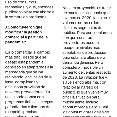
uso de consumos
recreativos, y que, entonces,
Nuestra proyección es tratar
pudieron volcar ese ahorro a
de mantener el espacio que
la compra de productos.
tuvimos en 2020, tanto en el
volumen como en los
¿Cómo tuvieron que
distintos segmentos de
modificar la gestión
público. Para eso, contamos
comercial a partir de la
con que nuestros
pandemia?
proveedores puedan
recuperar niveles más
En lo comercial, el cambio
aceptables de producción,
más difícil desde que se
para estar a la altura de la
desató esta pandemia
demanda genuina. Pero
consistió en adaptarnos a la
considero imposible un
mercadería que se iba
aumento de ventas respecto
recibiendo, en función de la
de 2020. La inflación fue y
lenta, complicada y
sigue siendo altísima, con
dificultosa provisión de
relación al ingreso del
nuestros proveedores. Ya
público, lo que vuelve muy
no se pudo contar con
difícil la situación para
programas fiables, entregas
mucha gente, incluso
garantizadas o tiempos de
acostumbrada a ello. Ojalá
recepción precisos,
los consumidores dejen de
necesarios para armar la