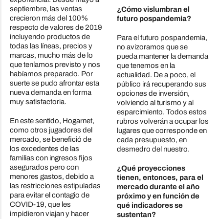
septiembre, las ventas
¿Cómo vislumbran el
crecieron más del 100%
futuro pospandemia?
respecto de valores de 2019
incluyendo productos de
Para el futuro pospandemia,
todas las líneas, precios y
no avizoramos que se
marcas, mucho más de lo
pueda mantener la demanda
que teníamos previsto y nos
que tenemos en la
habíamos preparado. Por
actualidad. De a poco, el
suerte se pudo afrontar esta
público irá recuperando sus
nueva demanda en forma
opciones de inversión,
muy satisfactoria.
volviendo al turismo y al
esparcimiento. Todos estos
En este sentido, Hogarnet,
rubros volverán a ocupar los
como otros jugadores del
lugares que corresponde en
mercado, se benefició de
cada presupuesto, en
los excedentes de las
desmedro del nuestro.
familias con ingresos fijos
asegurados pero con
¿Qué proyecciones
menores gastos, debido a
tienen, entonces, para el
las restricciones estipuladas
mercado durante el año
para evitar el contagio de
próximo y en función de
COVID-19, que les
qué indicadores se
impidieron viajan y hacer
sustentan?