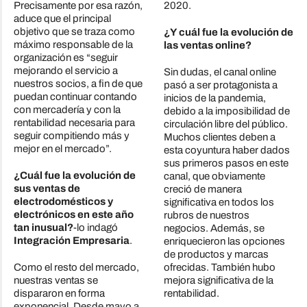
Precisamente por esa razón,
2020.
aduce que el principal
objetivo que se traza como
¿Y cuál fue la evolución de
máximo responsable de la
las ventas online?
organización es “seguir
mejorando el servicio a
Sin dudas, el canal online
nuestros socios, a fin de que
pasó a ser protagonista a
puedan continuar contando
inicios de la pandemia,
con mercadería y con la
debido a la imposibilidad de
rentabilidad necesaria para
circulación libre del público.
seguir compitiendo más y
Muchos clientes deben a
mejor en el mercado”.
esta coyuntura haber dados
sus primeros pasos en este
¿Cuál fue la evolución de
canal, que obviamente
sus ventas de
creció de manera
electrodomésticos y
significativa en todos los
electrónicos en este año
rubros de nuestros
tan inusual?
-lo indagó
negocios. Además, se
Integración Empresaria
.
enriquecieron las opciones
de productos y marcas
Como el resto del mercado,
ofrecidas. También hubo
nuestras ventas se
mejora significativa de la
dispararon en forma
rentabilidad.
exponencial. Desde mayo a