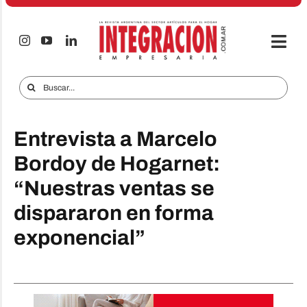
Saltar
al
contenido
Togg
Navi
Electro & Hogar
Buscar:
Empresas y Mercados
Entrevista a Marcelo
Audio & TV
Bordoy de Hogarnet:
iTECNO
“Nuestras ventas se
Celulares
dispararon en forma
Informes Especiales
exponencial”
Anuncie
Contacto