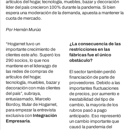
artículos del hogar, tecnología, muebles, bazar y decoración
líder del país crecieron 100% durante la pandemia. Si bien
espera una moderación de la demanda, apuesta a mantener la
cuota de mercado.
Por Hernán Murúa
“Hogarnet tuvo un
¿La consecuencia de las
importante crecimiento de
restricciones en las
clientes este año. Superó los
fábricas fue el único
290 socios, lo que nos
obstáculo?
mantiene en el liderazgo de
las redes de compras de
El sector también perdió
artículos del hogar,
financiación de parte de
tecnología, muebles, bazar y
proveedores. Debido a las
decoración con más clientes
importantes fluctuaciones
del país”, subraya,
de precios, por aumento e
entusiasmado, Marcelo
inestabilidad del tipo de
Bordoy, titular de Hogarnet,
cambio, la mayoría de los
para empezar la entrevista
rubros pasó a pago
exclusiva con
Integración
anticipado. Eso representó
Empresaria
.
un cambio importante que
causó la pandemia del