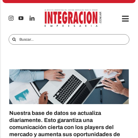
Saltar
al
contenido
Togg
Navi
Electro & Hogar
Buscar:
Empresas y Mercados
Audio & TV
iTECNO
Celulares
Informes Especiales
Nuestra base de datos se actualiza
Anuncie
diariamente. Esto garantiza una
comunicación cierta con los players del
Contacto
mercado y aumenta sus oportunidades de