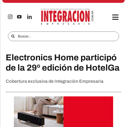
Saltar
al
contenido
Togg
Navi
Electro & Hogar
Buscar:
Empresas y Mercados
Electronics Home participó
Audio & TV
de la 29º edición de HotelGa
iTECNO
Cobertura exclusiva de Integración Empresaria
Celulares
Informes Especiales
Anuncie
Contacto