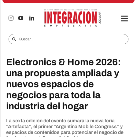
Saltar
al
contenido
Togg
Navi
Electro & Hogar
Buscar:
Empresas y Mercados
Electronics & Home 2026:
Audio & TV
una propuesta ampliada y
iTECNO
nuevos espacios de
Celulares
negocios para toda la
Informes Especiales
industria del hogar
Anuncie
La sexta edición del evento sumará la nueva feria
“Artefacta”, el primer “Argentina Mobile Congress” y
Contacto
espacios de contenidos para potenciar el negocio de