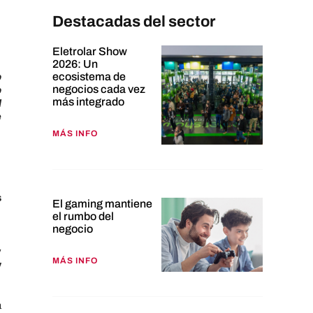
Destacadas del sector
Eletrolar Show
2026: Un
ecosistema de
o
negocios cada vez
o
más integrado
l
e
MÁS INFO
s
El gaming mantiene
el rumbo del
negocio
.
y
MÁS INFO
y
a