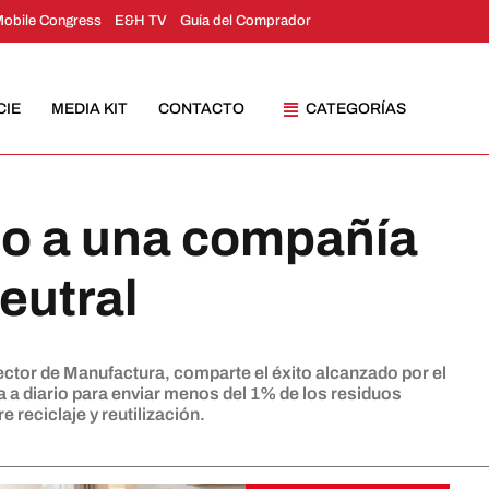
Mobile Congress
E&H TV
Guía del Comprador
CIE
MEDIA KIT
CONTACTO
CATEGORÍAS
bo a una compañía
eutral
ctor de Manufactura, comparte el éxito alcanzado por el
 a diario para enviar menos del 1% de los residuos
 reciclaje y reutilización.