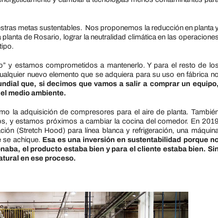
estras metas sustentables. Nos proponemos la reducción en planta 
a planta de Rosario, lograr la neutralidad climática en las operacione
tipo.
o” y estamos comprometidos a mantenerlo. Y para el resto de lo
ualquier nuevo elemento que se adquiera para su uso en fábrica n
dial que, si decimos que vamos a salir a comprar un equipo
 el medio ambiente.
omo la adquisición de compresores para el aire de planta. Tambié
os, y estamos próximos a cambiar la cocina del comedor. En 201
ión (Stretch Hood) para línea blanca y refrigeración, una máquin
ue se achique.
Esa es una inversión en sustentabilidad porque n
naba, el producto estaba bien y para el cliente estaba bien. Si
atural en ese proceso.