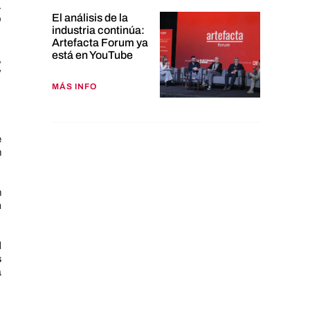
.
El análisis de la
o
industria continúa:
Artefacta Forum ya
está en YouTube
,
y
MÁS INFO
e
n
n
n
l
s
a