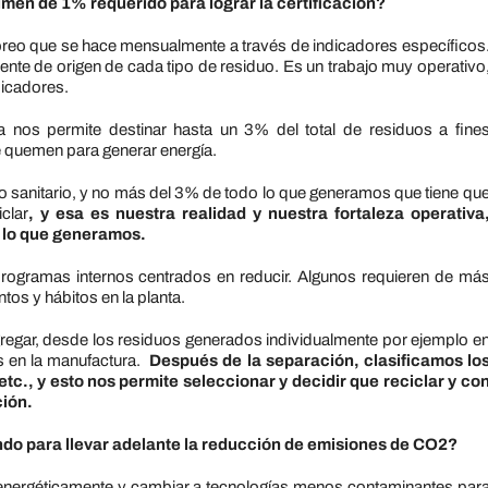
men de 1% requerido para lograr la certificación?
oreo que se hace mensualmente a través de indicadores específicos
ente de origen de cada tipo de residuo. Es un trabajo muy operativo
dicadores.
a nos permite destinar hasta un 3% del total de residuos a fine
e quemen para generar energía.
 sanitario, y no más del 3% de todo lo que generamos que tiene qu
clar
, y esa es nuestra realidad y nuestra fortaleza operativa
o lo que generamos.
 programas internos centrados en reducir. Algunos requieren de má
os y hábitos en la planta.
egregar, desde los residuos generados individualmente por ejemplo e
os en la manufactura.
Después de la separación, clasificamos lo
etc., y esto nos permite seleccionar y decidir que reciclar y co
ción.
ndo para llevar adelante la reducción de emisiones de CO2?
s energéticamente y cambiar a tecnologías menos contaminantes par