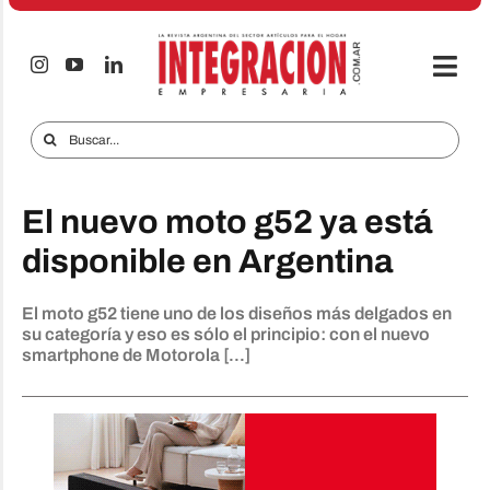
Saltar
al
contenido
Togg
Navi
Electro & Hogar
Buscar:
Empresas y Mercados
El nuevo moto g52 ya está
Audio & TV
disponible en Argentina
iTECNO
El moto g52 tiene uno de los diseños más delgados en
Celulares
su categoría y eso es sólo el principio: con el nuevo
smartphone de Motorola [...]
Informes Especiales
Anuncie
Contacto