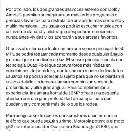
Por otro lado, los dos grandes altavoces estéreo con Dolby
Atmos® permiten sumergirse aún más en los programas o
películas favoritos para disfrutar de un sonido más completo y
multidimensional. Los usuarios podrán escuchar música con
un nivel de claridad y nitidez que despertarán emociones
nunca antes vividas y los acercarán a sus artistas favoritos.
Gracias al sistema de triple cámara con sensor principal de 50
MP1 se podrá retratar cada momento desde cualquier ángulo
y en cualquier condición de luz. El sensor principal cuenta con
tecnología Quad Pixel que captura fotos más nítidas en
condiciones de poca luz y, con la cámara macro dedicada los
usuarios se podrán acercar al sujeto para que no se pierdan ni
un solo detalle. La tercera cámara combina un sensor de
profundidad y ultra gran angular. Para complementar la
experiencia, la cámara frontal de 16MP ofrece una pequeña
abertura con una gran profundidad de campo, para que
puedan ver y compartir más de lo que los rodea.
Para asegurarse de que los consumidores cuenten con un
teléfono que pueda seguir su ritmo, Motorola potenció el moto
g52 con el procesador Qualcomm Snapdragon® 680, que