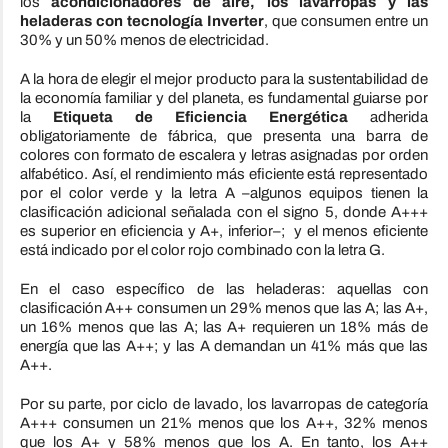
los
acondicionadores de aire, los lavarropas y las
heladeras con tecnología Inverter
, que consumen entre un
30% y un 50% menos de electricidad.
A la hora de elegir el mejor producto para la sustentabilidad de
la economía familiar y del planeta, es fundamental guiarse por
la
Etiqueta de
Eficiencia
Energética
adherida
obligatoriamente de fábrica, que presenta una barra de
colores con formato de escalera y letras asignadas por orden
alfabético. Así, el rendimiento más eficiente está representado
por el color verde y la letra A –algunos equipos tienen la
clasificación adicional señalada con el signo 5, donde A+++
es superior en
eficiencia
y A+, inferior–; y el menos eficiente
está indicado por el color rojo combinado con la letra G.
En el caso específico de las heladeras: aquellas con
clasificación A++ consumen un 29% menos que las A; las A+,
un 16% menos que las A; las A+ requieren un 18% más de
energía que las A++; y las A demandan un 41% más que las
A++.
Por su parte, por ciclo de lavado, los lavarropas de categoría
A+++ consumen un 21% menos que los A++, 32% menos
que los A+ y 58% menos que los A. En tanto, los A++