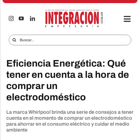
Saltar
al
contenido
Togg
Navi
Electro & Hogar
Buscar:
Empresas y Mercados
Eficiencia Energética: Qué
Audio & TV
tener en cuenta a la hora de
iTECNO
comprar un
Celulares
electrodoméstico
Informes Especiales
La marca Whirlpool brinda una serie de consejos a tener
Anuncie
cuenta en el momento de comprar un electrodoméstico
para ahorrar en el consumo eléctrico y cuidar el medio
ambiente
Contacto