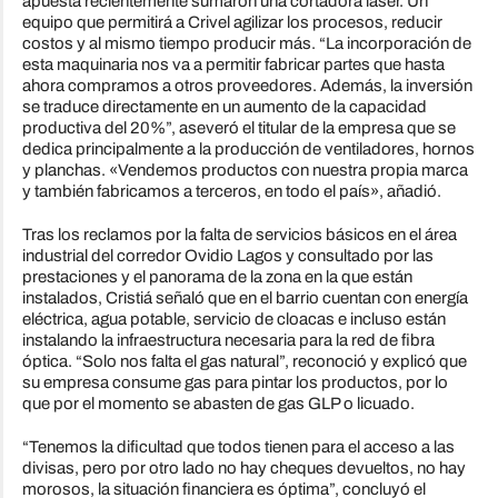
apuesta recientemente sumaron una cortadora láser. Un
equipo que permitirá a Crivel agilizar los procesos, reducir
costos y al mismo tiempo producir más. “La incorporación de
esta maquinaria nos va a permitir fabricar partes que hasta
ahora compramos a otros proveedores. Además, la inversión
se traduce directamente en un aumento de la capacidad
productiva del 20%”, aseveró el titular de la empresa que se
dedica principalmente a la producción de ventiladores, hornos
y planchas. «Vendemos productos con nuestra propia marca
y también fabricamos a terceros, en todo el país», añadió.
Tras los reclamos por la falta de servicios básicos en el área
industrial del corredor Ovidio Lagos y consultado por las
prestaciones y el panorama de la zona en la que están
instalados, Cristiá señaló que en el barrio cuentan con energía
eléctrica, agua potable, servicio de cloacas e incluso están
instalando la infraestructura necesaria para la red de fibra
óptica. “Solo nos falta el gas natural”, reconoció y explicó que
su empresa consume gas para pintar los productos, por lo
que por el momento se abasten de gas GLP o licuado.
“Tenemos la dificultad que todos tienen para el acceso a las
divisas, pero por otro lado no hay cheques devueltos, no hay
morosos, la situación financiera es óptima”, concluyó el