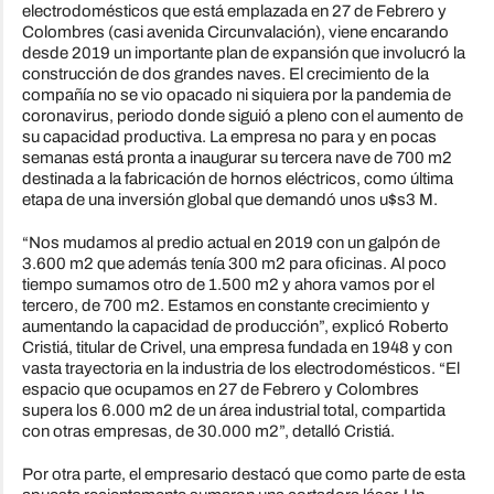
electrodomésticos que está emplazada en 27 de Febrero y
Colombres (casi avenida Circunvalación), viene encarando
desde 2019 un importante plan de expansión que involucró la
construcción de dos grandes naves. El crecimiento de la
compañía no se vio opacado ni siquiera por la pandemia de
coronavirus, periodo donde siguió a pleno con el aumento de
su capacidad productiva. La empresa no para y en pocas
semanas está pronta a inaugurar su tercera nave de 700 m2
destinada a la fabricación de hornos eléctricos, como última
etapa de una inversión global que demandó unos u$s3 M.
“Nos mudamos al predio actual en 2019 con un galpón de
3.600 m2 que además tenía 300 m2 para oficinas. Al poco
tiempo sumamos otro de 1.500 m2 y ahora vamos por el
tercero, de 700 m2. Estamos en constante crecimiento y
aumentando la capacidad de producción”, explicó Roberto
Cristiá, titular de Crivel, una empresa fundada en 1948 y con
vasta trayectoria en la industria de los electrodomésticos. “El
espacio que ocupamos en 27 de Febrero y Colombres
supera los 6.000 m2 de un área industrial total, compartida
con otras empresas, de 30.000 m2”, detalló Cristiá.
Por otra parte, el empresario destacó que como parte de esta