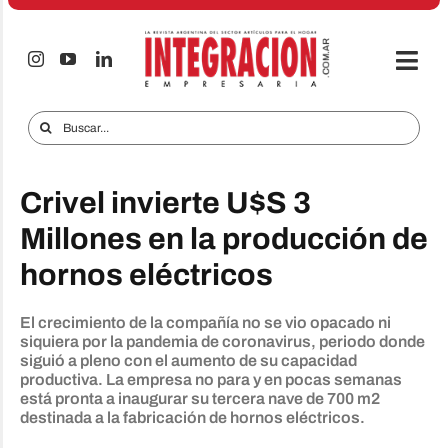
Saltar
al
contenido
Togg
Navi
Electro & Hogar
Buscar:
Empresas y Mercados
Crivel invierte U$S 3
Audio & TV
Millones en la producción de
iTECNO
hornos eléctricos
Celulares
El crecimiento de la compañía no se vio opacado ni
Informes Especiales
siquiera por la pandemia de coronavirus, periodo donde
siguió a pleno con el aumento de su capacidad
Anuncie
productiva. La empresa no para y en pocas semanas
está pronta a inaugurar su tercera nave de 700 m2
destinada a la fabricación de hornos eléctricos.
Contacto