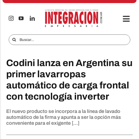
Saltar
al
contenido
Togg
Navi
Electro & Hogar
Buscar:
Empresas y Mercados
Codini lanza en Argentina su
Audio & TV
primer lavarropas
iTECNO
automático de carga frontal
Celulares
con tecnología inverter
Informes Especiales
El nuevo producto se incorpora a la línea de lavado
Anuncie
automático de la firma y apunta a ser la opción más
conveniente para el exigente [...]
Contacto