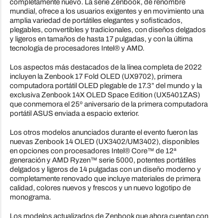
completamente nuevo. La serie Zenbook, de renombre
mundial, ofrece a los usuarios exigentes y en movimiento una
amplia variedad de portátiles elegantes y sofisticados,
plegables, convertibles y tradicionales, con diseños delgados
y ligeros en tamaños de hasta 17 pulgadas, y con la última
tecnología de procesadores Intel® y AMD.
Los aspectos más destacados de la línea completa de 2022
incluyen la Zenbook 17 Fold OLED (UX9702), primera
computadora portátil OLED plegable de 17.3” del mundo y la
exclusiva Zenbook 14X OLED Space Edition (UX5401ZAS)
que conmemora el 25º aniversario de la primera computadora
portátil ASUS enviada a espacio exterior.
Los otros modelos anunciados durante el evento fueron las
nuevas Zenbook 14 OLED (UX3402/UM3402), disponibles
en opciones con procesadores Intel® Core™ de 12ª
generación y AMD Ryzen™ serie 5000, potentes portátiles
delgados y ligeros de 14 pulgadas con un diseño moderno y
completamente renovado que incluye materiales de primera
calidad, colores nuevos y frescos y un nuevo logotipo de
monograma.
Los modelos actualizados de Zenbook que ahora cuentan con