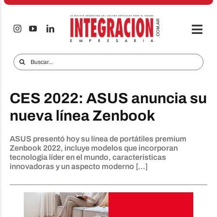
Saltar
al
contenido
Togg
Navi
Electro & Hogar
Buscar:
Empresas y Mercados
CES 2022: ASUS anuncia su
Audio & TV
nueva línea Zenbook
iTECNO
ASUS presentó hoy su línea de portátiles premium
Celulares
Zenbook 2022, incluye modelos que incorporan
tecnología líder en el mundo, características
Informes Especiales
innovadoras y un aspecto moderno [...]
Anuncie
Contacto