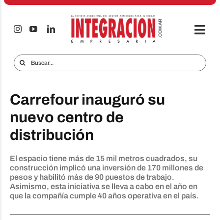
Saltar
al
contenido
Togg
Navi
Electro & Hogar
Buscar:
Empresas y Mercados
Carrefour inauguró su
Audio & TV
nuevo centro de
iTECNO
distribución
Celulares
El espacio tiene más de 15 mil metros cuadrados, su
Informes Especiales
construcción implicó una inversión de 170 millones de
pesos y habilitó más de 90 puestos de trabajo.
Anuncie
Asimismo, esta iniciativa se lleva a cabo en el año en
que la compañía cumple 40 años operativa en el país.
Contacto