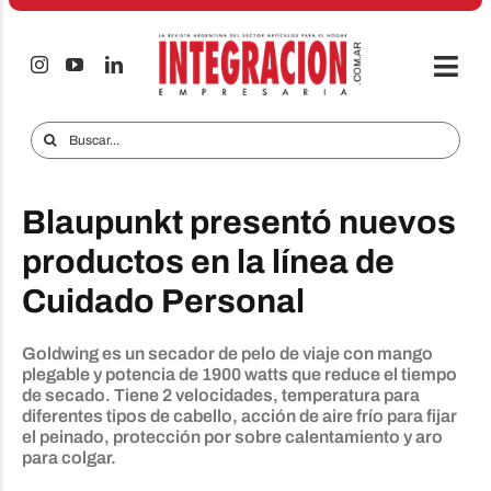
Saltar
al
contenido
Togg
Navi
Electro & Hogar
Buscar:
Empresas y Mercados
Blaupunkt presentó nuevos
Audio & TV
productos en la línea de
iTECNO
Cuidado Personal
Celulares
Goldwing es un secador de pelo de viaje con mango
Informes Especiales
plegable y potencia de 1900 watts que reduce el tiempo
de secado. Tiene 2 velocidades, temperatura para
Anuncie
diferentes tipos de cabello, acción de aire frío para fijar
el peinado, protección por sobre calentamiento y aro
para colgar.
Contacto