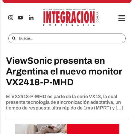
Saltar
al
contenido
Togg
Navi
Electro & Hogar
Buscar:
Empresas y Mercados
ViewSonic presenta en
Audio & TV
Argentina el nuevo monitor
iTECNO
VX2418-P-MHD
Celulares
El VX2418-P-MHD es parte de la serie VX18, la cual
Informes Especiales
presenta tecnología de sincronización adaptativa, un
tiempo de respuesta ultra rápido de 1ms (MPRT) y [...]
Anuncie
Contacto