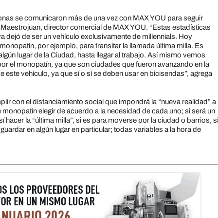
rsonas se comunicaron más de una vez con MAX YOU para seguir
 Maestrojuan, director comercial de MAX YOU. “Estas estadísticas
a dejó de ser un vehículo exclusivamente de millennials. Hoy
opatín, por ejemplo, para transitar la llamada última milla. Es
 algún lugar de la Ciudad, hasta llegar al trabajo. Así mismo vemos
or el monopatín, ya que son ciudades que fueron avanzando en la
 este vehículo, ya que sí o sí se deben usar en bicisendas”, agrega
lir con el distanciamiento social que impondrá la “nueva realidad” a
de monopatín elegir de acuerdo a la necesidad de cada uno; si será un
hacer la “última milla”, si es para moverse por la ciudad o barrios, s
 guardar en algún lugar en particular; todas variables a la hora de