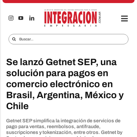
Saltar
al
contenido
Togg
Navi
Electro & Hogar
Buscar:
Empresas y Mercados
Se lanzó Getnet SEP, una
Audio & TV
solución para pagos en
iTECNO
comercio electrónico en
Celulares
Brasil, Argentina, México y
Informes Especiales
Chile
Anuncie
Getnet SEP simplifica la integración de servicios de
pago para ventas, reembolsos, antifraude,
Contacto
suscripciones y tokenización, entre otros. Getnet by