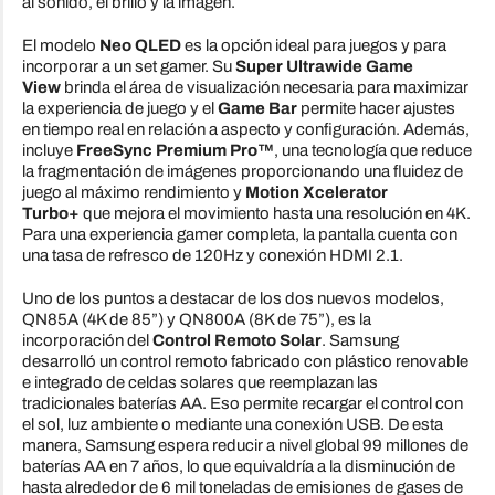
al sonido, el brillo y la imagen.
El modelo
Neo QLED
es la opción ideal para juegos y para
incorporar a un set gamer. Su
Super Ultrawide Game
View
brinda el área de visualización necesaria para maximizar
la experiencia de juego y el
Game Bar
permite hacer ajustes
en tiempo real en relación a aspecto y configuración. Además,
incluye
FreeSync Premium Pro™
, una tecnología que reduce
la fragmentación de imágenes proporcionando una fluidez de
juego al máximo rendimiento y
Motion Xcelerator
Turbo+
que mejora el movimiento hasta una resolución en 4K.
Para una experiencia gamer completa, la pantalla cuenta con
una tasa de refresco de 120Hz y conexión HDMI 2.1.
Uno de los puntos a destacar de los dos nuevos modelos,
QN85A (4K de 85”) y QN800A (8K de 75”), es la
incorporación del
Control Remoto Solar
. Samsung
desarrolló un control remoto fabricado con plástico renovable
e integrado de celdas solares que reemplazan las
tradicionales baterías AA. Eso permite recargar el control con
el sol, luz ambiente o mediante una conexión USB. De esta
manera, Samsung espera reducir a nivel global 99 millones de
baterías AA en 7 años, lo que equivaldría a la disminución de
hasta alrededor de 6 mil toneladas de emisiones de gases de