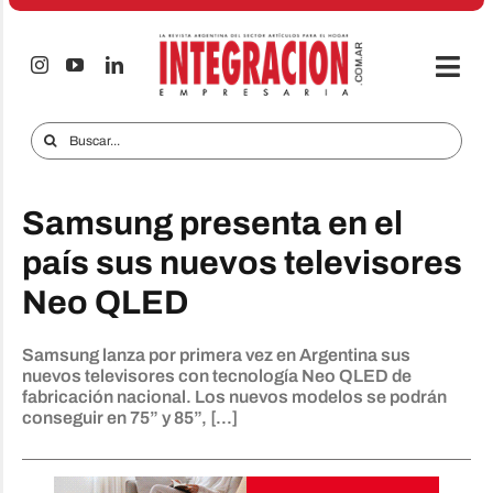
Saltar
al
contenido
Togg
Navi
Electro & Hogar
Buscar:
Empresas y Mercados
Samsung presenta en el
Audio & TV
país sus nuevos televisores
iTECNO
Neo QLED
Celulares
Samsung lanza por primera vez en Argentina sus
Informes Especiales
nuevos televisores con tecnología Neo QLED de
fabricación nacional. Los nuevos modelos se podrán
Anuncie
conseguir en 75” y 85”, [...]
Contacto