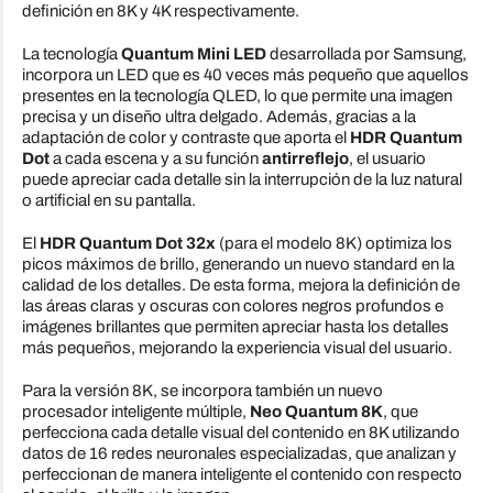
definición en 8K y 4K respectivamente.
La tecnología
Quantum Mini LED
desarrollada por Samsung,
incorpora un LED que es 40 veces más pequeño que aquellos
presentes en la tecnología QLED, lo que permite una imagen
precisa y un diseño ultra delgado. Además, gracias a la
adaptación de color y contraste que aporta el
HDR Quantum
Dot
a cada escena y a su función
antirreflejo
, el usuario
puede apreciar cada detalle sin la interrupción de la luz natural
o artificial en su pantalla.
El
HDR Quantum Dot 32x
(para el modelo 8K) optimiza los
picos máximos de brillo, generando un nuevo standard en la
calidad de los detalles. De esta forma, mejora la definición de
las áreas claras y oscuras con colores negros profundos e
imágenes brillantes que permiten apreciar hasta los detalles
más pequeños, mejorando la experiencia visual del usuario.
Para la versión 8K, se incorpora también un nuevo
procesador inteligente múltiple,
Neo Quantum 8K
, que
perfecciona cada detalle visual del contenido en 8K utilizando
datos de 16 redes neuronales especializadas, que analizan y
perfeccionan de manera inteligente el contenido con respecto