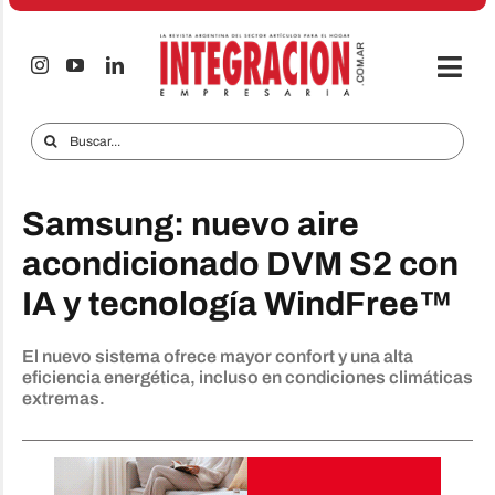
Saltar
al
contenido
Togg
Navi
Electro & Hogar
Buscar:
Empresas y Mercados
Samsung: nuevo aire
Audio & TV
acondicionado DVM S2 con
iTECNO
IA y tecnología WindFree™
Celulares
El nuevo sistema ofrece mayor confort y una alta
Informes Especiales
eficiencia energética, incluso en condiciones climáticas
extremas.
Anuncie
Contacto