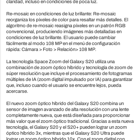
claridad, incluso en condiciones de poca luz.
Re-mosaic en condiciones de luz brillante: Re-mosaic
reorganiza los píxeles de color para resaltar más detalles. El
algoritmo de re-mosaic reasigna píxeles en un patrón RGB
convencional, produciendo imágenes más detalladas en
condiciones de luz brillante. El usuario puede cambiar
fácilmente al modo 108 MP en el menú de configuración
rápida: Cámara > Foto > Relación> 108 MP.
La tecnología Space Zoom del Galaxy S20 utiliza una
combinación de zoom óptico híbrido y tecnología de zoom de
súper resolución que incluye el procesamiento de fotogramas
múltiples de IA (zoom digital impulsado por IA) para garantizar
que, incluso cuando el usuario se encuentre lejos, pueda
acercarse.
El nuevo zoom óptico híbrido del Galaxy S20 combina un
sensor de imagen avanzado de alta resolución con una lente
completamente nueva, que está diseñada para proporcionar
más valor que el zoom óptico tradicional. Gracias a esta nueva
tecnología, el Galaxy S20 y el S20+ pueden lograr un zoom
óptico híbrido 3x, mientras que el Galaxy S20 Ultra puede
lograr un zoom óptico híbrido 10x. Con el zoom digital con