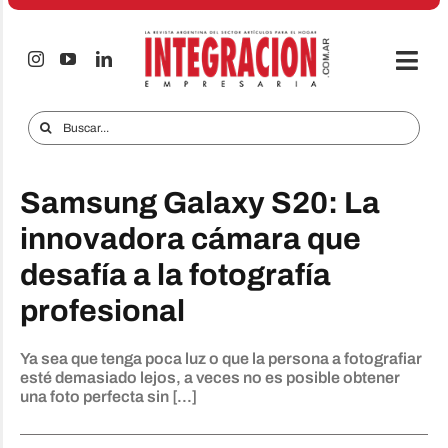
Saltar
al
contenido
Togg
Navi
Electro & Hogar
Buscar:
Empresas y Mercados
Samsung Galaxy S20: La
Audio & TV
innovadora cámara que
iTECNO
desafía a la fotografía
Celulares
profesional
Informes Especiales
Ya sea que tenga poca luz o que la persona a fotografiar
Anuncie
esté demasiado lejos, a veces no es posible obtener
una foto perfecta sin [...]
Contacto