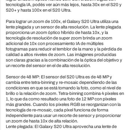
tecnología IA, podés ver aún más lejos, hasta 30x en el S20 y
S20+ y hasta 100x en el S20 Ultra.
Para lograr un zoom de 100x, el Galaxy S20 Ultra utiliza una
lente plegada y un sensor de alta resolución. La lente plegada
proporciona un zoom óptico híbrido de hasta 10x, y la
tecnología de resolución de super zoom brinda un zoom
adicional de 10x con procesamiento IA de múltiples
fotogramas para reducir el temblor de la mano y la pérdida de
calidad a altos niveles de zoom. Las imágenes producidas
son claras gracias a la combinación de la óptica del objetivo y
un recorte del sensor en el de alta resolución.
Sensor de 48 MP: El sensor del S20 Ultra es de 48 MP y
cambia entre tetra-binning y re-mosaic dependiendo de las
condiciones en que se está tomando la foto, como el nivel de
brillo o la relación de zoom. Tetra-binning combina 4 píxeles en
1, lo que da como resultado una foto de 12 MP con píxeles
más grandes. Cuando los píxeles RGB se reorganizan con la
tecnología de re-mosaic, cada píxel funciona de forma
independiente para usar un recorte de sensor y proporcionar
un zoom de hasta 10x de alta relación.
Lente plegada: El Galaxy S20 Ultra aprovecha una lente de